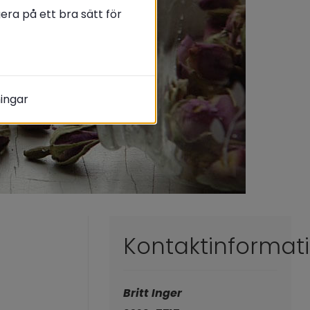
ra på ett bra sätt för
ningar
Kontaktinformat
Britt Inger 