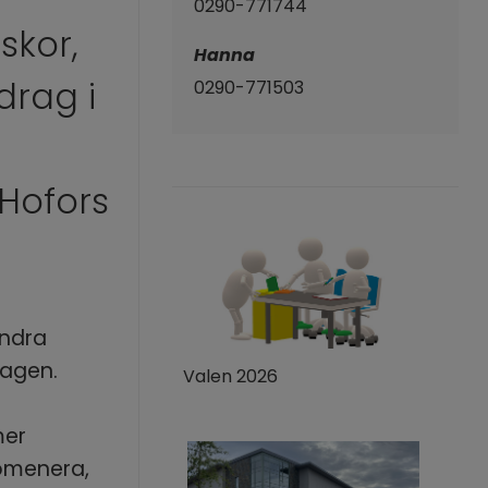
0290-771744 
kor, 
Hanna 
rag i 
0290-771503
ofors 
ndra 
dagen. 
Valen 2026
er 
omenera, 