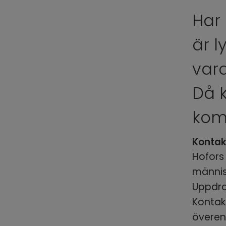
Har 
är l
var
Då 
kom
Kontak
Hofors
människ
Uppdra
Kontak
överen