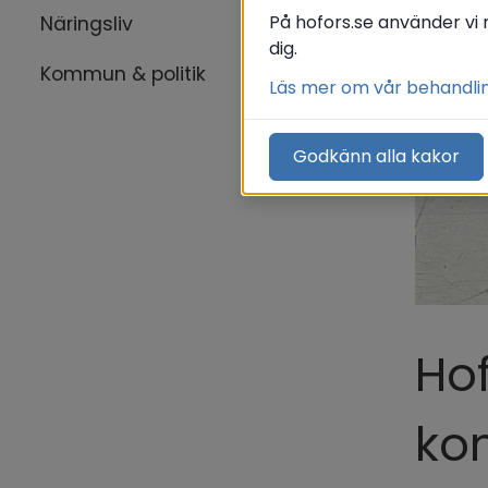
På hofors.se använder vi 
Näringsliv
dig.
Kommun & politik
Läs mer om vår behandli
Godkänn alla kakor
Ho
ko