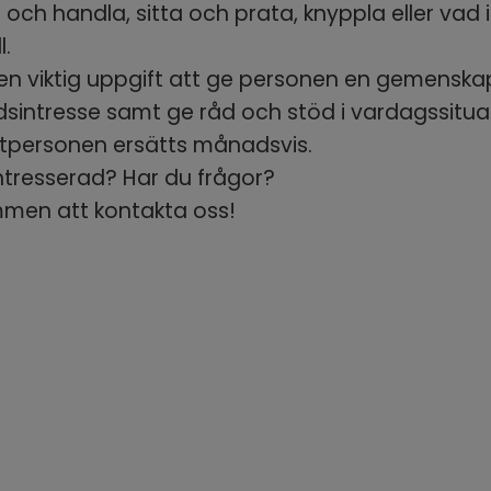
å och handla, sitta och prata, knyppla eller vad i
l. 
en viktig uppgift att ge personen en gemenskap,
idsintresse samt ge råd och stöd i vardagssituat
tpersonen ersätts månadsvis.
ntresserad? Har du frågor? 
men att kontakta oss!