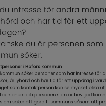
du intresse för andra männis
yhörd och har tid för ett uppd
dagen?
kanske du är personen som H
mun söker.
tpersoner i Hofors kommun
 kommun söker personer som har intresse för a
or, är lyhörd och har tid för ett uppdrag i var
get som kontaktperson kan se mycket olika ut. 
tpersonen och personen som är beviljad komm
s om saker att göra tillsammans såsom att pr