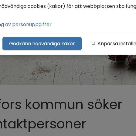
nödvändiga cookies (kakor) för att webbplatsen ska funge
ng av personuppgifter
Godkänn nödvändiga kakor
Anpassa inställ
fors kommun söker 
ntaktpersoner