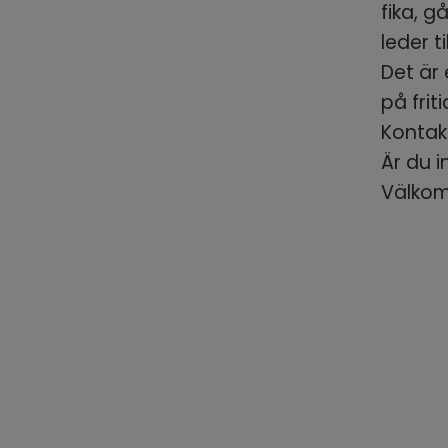
fika, g
leder til
Det är 
på frit
Kontak
Är du i
Välkom