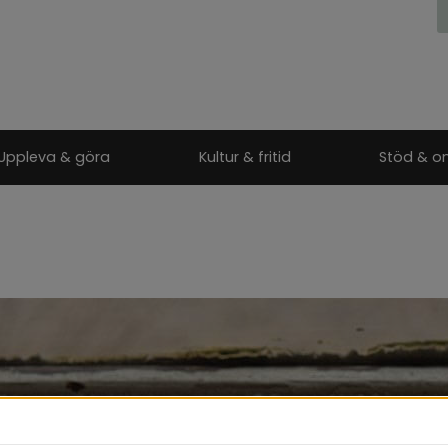
Uppleva & göra
Kultur & fritid
Stöd & o