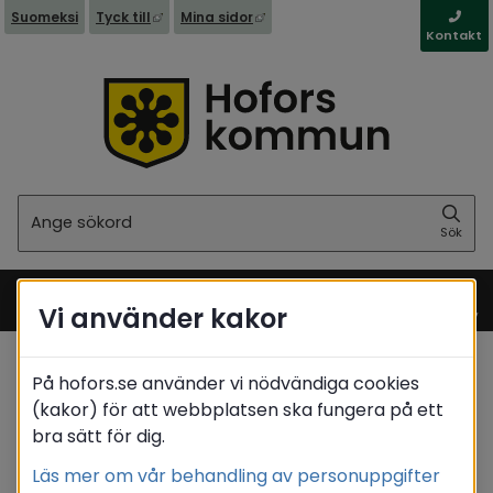
Länk till annan webbplats, öppnas i nytt fönst
Länk till annan webbplats, öppna
Suomeksi
Tyck till
Mina sidor
Kontakt
Sök
Sök
Vi använder kakor
Meny
På hofors.se använder vi nödvändiga cookies
Start
(kakor) för att webbplatsen ska fungera på ett
Translate
bra sätt för dig.
Läs mer om vår behandling av personuppgifter