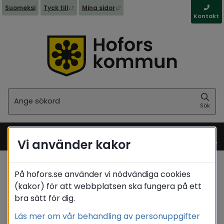
Länk till annan webbplats, öppnas i nytt fönst
Länk till annan webbplats, öppna
Suomeksi
Tyck till
Mina sidor
Kontakt
Sök
Sök
Vi använder kakor
Meny
På hofors.se använder vi nödvändiga cookies
Start
(kakor) för att webbplatsen ska fungera på ett
Translate
bra sätt för dig.
Läs mer om vår behandling av personuppgifter