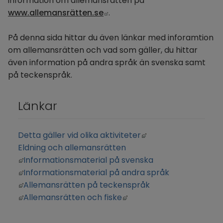
information om allemansrätten på 
Länk till annan webbplats.
www.allemansrätten.se
.
På denna sida hittar du även länkar med inforamtion 
om allemansrätten och vad som gäller, du hittar 
även information på andra språk än svenska samt 
på teckenspråk.
Länkar
Länk till annan webb
Detta gäller vid olika aktiviteter
Eldning och allemansrätten
Länk till annan webbplats, öppnas i nytt fönster.
Informationsmaterial på svenska
Länk till annan webbplats, öppnas i nytt fönster.
Informationsmaterial på andra språk
Länk till annan webbplats, öppnas i nytt fönster.
Allemansrätten på teckenspråk
Länk till annan webbplats, öppnas i nytt fönster.
Länk till annan webbplats
Allemansrätten och fiske