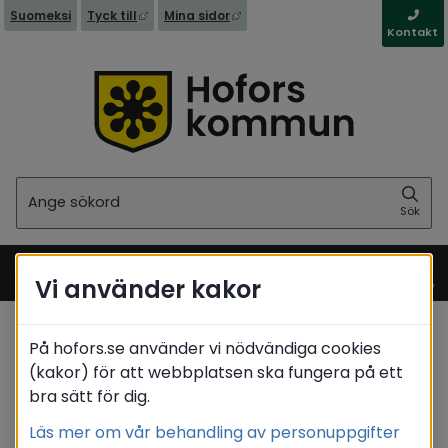
Länk till annan webbplats, öppnas i nytt fönst
Länk till annan webbplats, öppna
Suomeksi
Tyck till
Mina sidor
Kontakt
Sök
Sök
Vi använder kakor
Meny
På hofors.se använder vi nödvändiga cookies
Start
(kakor) för att webbplatsen ska fungera på ett
Translate
bra sätt för dig.
Läs mer om vår behandling av personuppgifter