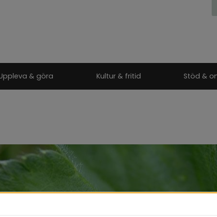
Uppleva & göra
Kultur & fritid
Stöd & o