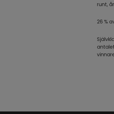
runt, å
26 % av
Självkl
antalet
vinnar