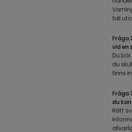
händels
Varning
fall u
Fråga 2
vid en
Du bör 
du skul
finns 
Fråga 
du kan
Rätt sv
informa
allvarl