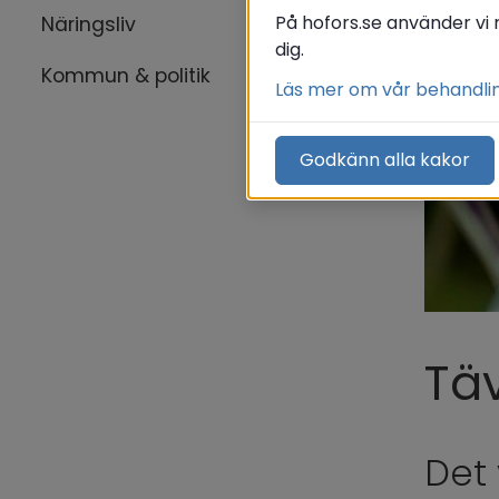
På hofors.se använder vi 
Näringsliv
dig.
Kommun & politik
Läs mer om vår behandli
Godkänn alla kakor
Täv
Det 