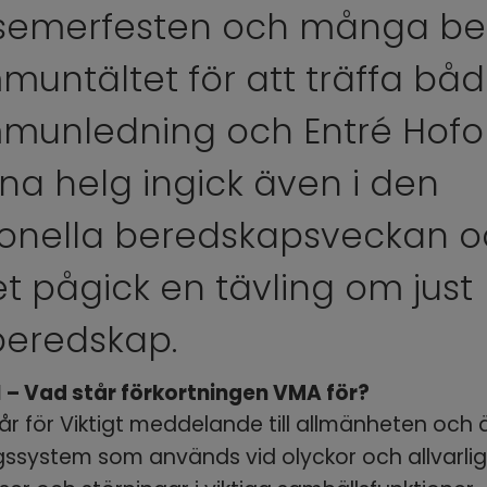
semerfesten och många bes
untältet för att träffa båd
munledning och Entré Hofors
a helg ingick även i den 
onella beredskapsveckan oc
et pågick en tävling om just 
beredskap.
1 – Vad står förkortningen VMA för?
r för Viktigt meddelande till allmänheten och är
gssystem som används vid olyckor och allvarlig