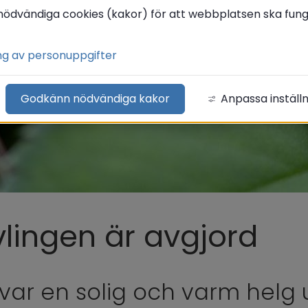
nödvändiga cookies (kakor) för att webbplatsen ska funge
ng av personuppgifter
Godkänn nödvändiga kakor
Anpassa inställ
lingen är avgjord
var en solig och varm helg 