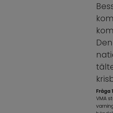
Bes
komm
kom
Denn
nati
tält
kris
Fråga 
VMA stå
varnin