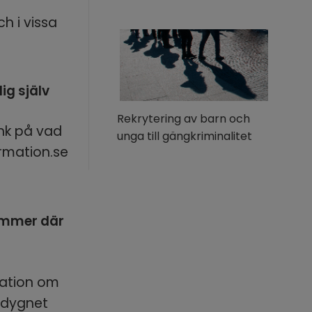
 i vissa 
g själv 
Rekrytering av barn och
nk på vad 
unga till gängkriminalitet
rmation.se 
ummer där 
mation om 
 dygnet 