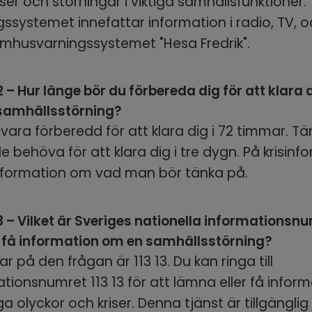
er och störningar i viktiga samhällsfunktioner. 
ssystemet innefattar information i radio, TV, och
tomhusvarningssystemet "Hesa Fredrik".
 – Hur länge bör du förbereda dig för att klara di
 samhällsstörning?
vara förberedd för att klara dig i 72 timmar. Tä
le behöva för att klara dig i tre dygn. På krisinfo
information om vad man bör tänka på.
3 – Vilket är Sveriges nationella informationsn
 få information om en samhällsstörning?
ar på den frågan är 113 13. Du kan ringa till 
tionsnumret 113 13 för att lämna eller få infor
iga olyckor och kriser. Denna tjänst är tillgänglig