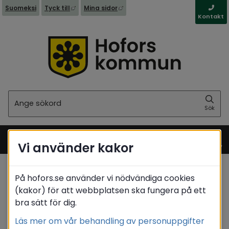
Länk till annan webbplats, öppnas i nytt fönst
Länk till annan webbplats, öppna
Suomeksi
Tyck till
Mina sidor
Kontakt
Sök
Sök
Vi använder kakor
Meny
På hofors.se använder vi nödvändiga cookies
Start
(kakor) för att webbplatsen ska fungera på ett
Translate
bra sätt för dig.
Läs mer om vår behandling av personuppgifter